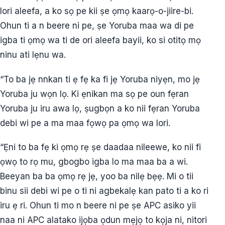
lori aleefa, a ko sọ pe kii ṣe ọmọ kaarọ-o-jiire-bi.
Ohun ti a n beere ni pe, ṣe Yoruba maa wa di pe
igba ti ọmọ wa ti de ori aleefa bayii, ko si otitọ mọ
ninu ati lẹnu wa.
“To ba jẹ nnkan ti ẹ fẹ ka fi jẹ Yoruba niyẹn, mo jẹ
Yoruba ju wọn lọ. Ki ẹnikan ma sọ pe oun fẹran
Yoruba ju iru awa lọ, ṣugbọn a ko nii fẹran Yoruba
debi wi pe a ma maa fọwọ pa ọmọ wa lori.
“Ẹni to ba fẹ ki ọmọ rẹ ṣe daadaa nileewe, ko nii fi
ọwọ to rọ mu, gbogbo igba lo ma maa ba a wi.
Beeyan ba ba ọmọ rẹ jẹ, yoo ba nilẹ bẹẹ. Mi o tii
binu sii debi wi pe o ti ni agbekalẹ kan pato ti a ko ri
iru ẹ ri. Ohun ti mo n beere ni pe ṣe APC asiko yii
naa ni APC alatako ijọba ọdun mẹjọ to kọja ni, nitori