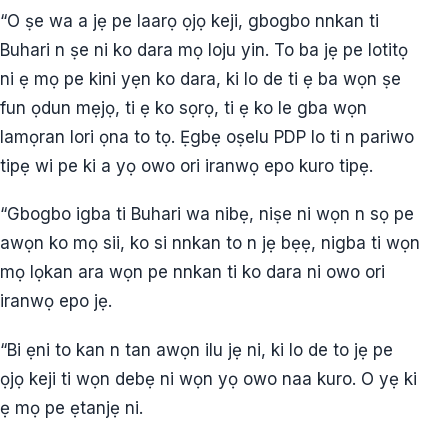
“O ṣe wa a jẹ pe laarọ ọjọ keji, gbogbo nnkan ti
Buhari n ṣe ni ko dara mọ loju yin. To ba jẹ pe lotitọ
ni ẹ mọ pe kini yẹn ko dara, ki lo de ti ẹ ba wọn ṣe
fun ọdun mẹjọ, ti ẹ ko sọrọ, ti ẹ ko le gba wọn
lamọran lori ọna to tọ. Ẹgbẹ oṣelu PDP lo ti n pariwo
tipẹ wi pe ki a yọ owo ori iranwọ epo kuro tipẹ.
“Gbogbo igba ti Buhari wa nibẹ, niṣe ni wọn n sọ pe
awọn ko mọ sii, ko si nnkan to n jẹ bẹẹ, nigba ti wọn
mọ lọkan ara wọn pe nnkan ti ko dara ni owo ori
iranwọ epo jẹ.
“Bi ẹni to kan n tan awọn ilu jẹ ni, ki lo de to jẹ pe
ọjọ keji ti wọn debẹ ni wọn yọ owo naa kuro. O yẹ ki
ẹ mọ pe ẹtanjẹ ni.