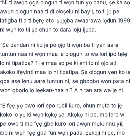
“Ni ti awọn ọga ologun ti wọn tun yọ danu, ṣe ka sọ
awọn ologun naa ti di oloṣelu ni bayii, to fi jẹ pe
latigba ti a ti bẹrẹ eto iṣẹjọba awaarawa lọdun 1999
ni wọn ko tii ṣe ohun to dara loju ijọba.
“Ṣe dandan ni ko jẹ pe ọjọ ti wọn ba ti yan aarẹ
tuntun naa ni wọn maa le ologun to wa lori ipo tẹlẹ
lọ ni tipatipa? Ti ẹ maa sọ pe ki ẹni to ni ọjọ ati
akoko ifẹyinti maa lọ ni tipatipa. Ṣe ologun yẹn ko le
gba aṣẹ lẹnu aarẹ tuntun ni, ṣe gbogbo wọn pata ni
wọn gbọdọ lọ lẹẹkan-naa ni? A n tan ara wa jẹ ni
“Ẹ fẹẹ yọ owo lori epo rọbii kuro, ohun mẹta to jẹ
koko lo yẹ ki wọn kọkọ ṣe. Akọkọ ni pe, mo lero wi
pe owo ti mo fẹẹ gbe kuro lori awọn mẹkunnu yii,
ibo ni wọn fẹẹ gba fun wọn pada. Ẹẹkeji ni pe, mo