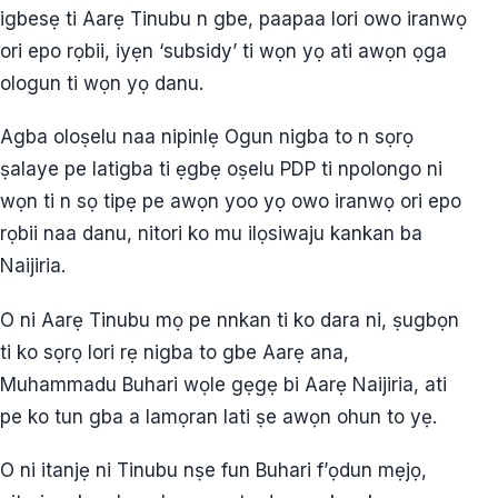
igbesẹ ti Aarẹ Tinubu n gbe, paapaa lori owo iranwọ
ori epo rọbii, iyẹn ‘subsidy’ ti wọn yọ ati awọn ọga
ologun ti wọn yọ danu.
Agba oloṣelu naa nipinlẹ Ogun nigba to n sọrọ
ṣalaye pe latigba ti ẹgbẹ oṣelu PDP ti npolongo ni
wọn ti n sọ tipẹ pe awọn yoo yọ owo iranwọ ori epo
rọbii naa danu, nitori ko mu ilọsiwaju kankan ba
Naijiria.
O ni Aarẹ Tinubu mọ pe nnkan ti ko dara ni, ṣugbọn
ti ko sọrọ lori rẹ nigba to gbe Aarẹ ana,
Muhammadu Buhari wọle gẹgẹ bi Aarẹ Naijiria, ati
pe ko tun gba a lamọran lati ṣe awọn ohun to yẹ.
O ni itanjẹ ni Tinubu nṣe fun Buhari f’ọdun mẹjọ,