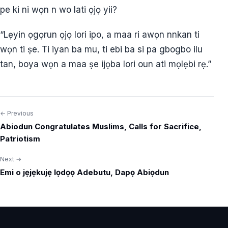
pe ki ni wọn n wo lati ọjọ yii?
“Lẹyin ọgọrun ọjọ lori ipo, a maa ri awọn nnkan ti
wọn ti ṣe. Ti iyan ba mu, ti ebi ba si pa gbogbo ilu
tan, boya wọn a maa ṣe ijọba lori oun ati mọlẹbi rẹ.”
← Previous
Post
Abiodun Congratulates Muslims, Calls for Sacrifice,
navigation
Patriotism
Next →
Emi o jẹjẹkujẹ lọdọọ Adebutu, Dapọ Abiọdun