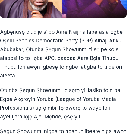
Agbẹnusọ oludije s’Ipo Aarẹ Naijiria labẹ asia Egbẹ
Oṣelu Peoples Democratic Party (PDP) Alhaji Atiku
Abubakar, Ọtunba Ṣẹgun Ṣhowunmi ti sọ pe ko si
alabosi to to ijọba APC, paapaa Aarẹ Bọla Tinubu
Tinubu lori awọn igbesẹ to ngbe latigba to ti de ori
aleefa.
Ọtunba Ṣẹgun Ṣhowunmi lo sọrọ yii lasiko to n ba
Egbẹ Akọroyin Yoruba (League of Yoruba Media
Professionals) sọrọ nibi ifọrọwerọ to waye lori
ayelujara lọjọ Aje, Mọnde, ọsẹ yii.
Ṣẹgun Ṣhowunmi nigba to ndahun ibeere nipa awọn